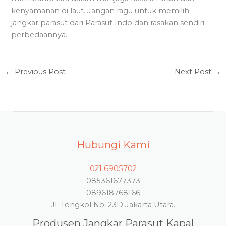
kenyamanan di laut. Jangan ragu untuk memilih
jangkar parasut dari Parasut Indo dan rasakan sendiri
perbedaannya.
←
Previous Post
Next Post
→
Hubungi Kami
021 6905702
085361677373
089618768166
Jl. Tongkol No. 23D Jakarta Utara.
Produsen Jangkar Parasut Kapal