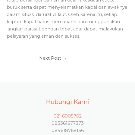
buruk serta dapat menyelamatkan kapal dan awaknya
dalam situasi darurat di laut. Oleh karena itu, setiap
kapten kapal harus memahami dan menggunakan
jangkar parasut dengan tepat agar dapat melakukan
pelayaran yang aman dan sukses.
Next Post
→
Hubungi Kami
021 6905702
085361677373
089618768166