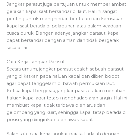
Jangkar parasut juga bertujuan untuk memperlambat
gerakan kapal saat bersandar di laut. Hal ini sangat
penting untuk menghindari benturan dan kerusakan
kapal saat berada di pelabuhan atau dalam keadaan
cuaca buruk. Dengan adanya jangkar parasut, kapal
dapat bersandar dengan aman dan tidak bergerak
secara liar.
Cara Kerja Jangkar Parasut
Secara umum, jangkar parasut adalah sebuah parasut
yang diikatkan pada haluan kapal dan diberi bobot
agar dapat tenggelam di bawah permukaan laut.
Ketika kapal bergerak, jangkar parasut akan menahan
haluan kapal agar tetap menghadap arah angin. Hal ini
membuat kapal tidak terbawa oleh arus dan
gelombang yang kuat, sehingga kapal tetap berada di
posisi yang diinginkan oleh awak kapal.
Salah satu cara kerja jangkar parasut adalah dengan