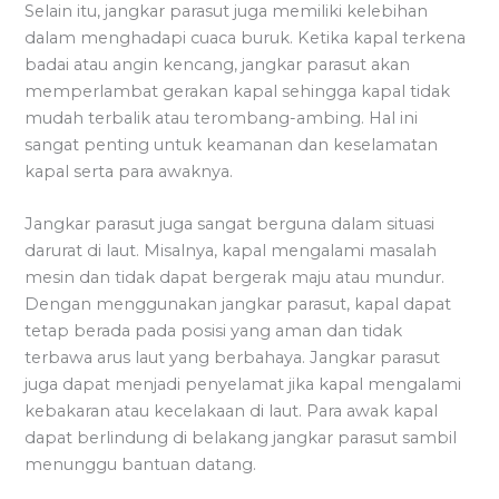
Selain itu, jangkar parasut juga memiliki kelebihan
dalam menghadapi cuaca buruk. Ketika kapal terkena
badai atau angin kencang, jangkar parasut akan
memperlambat gerakan kapal sehingga kapal tidak
mudah terbalik atau terombang-ambing. Hal ini
sangat penting untuk keamanan dan keselamatan
kapal serta para awaknya.
Jangkar parasut juga sangat berguna dalam situasi
darurat di laut. Misalnya, kapal mengalami masalah
mesin dan tidak dapat bergerak maju atau mundur.
Dengan menggunakan jangkar parasut, kapal dapat
tetap berada pada posisi yang aman dan tidak
terbawa arus laut yang berbahaya. Jangkar parasut
juga dapat menjadi penyelamat jika kapal mengalami
kebakaran atau kecelakaan di laut. Para awak kapal
dapat berlindung di belakang jangkar parasut sambil
menunggu bantuan datang.