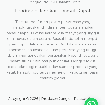
Jl. Tongkol No. 23D Jakarta Utara.
Produsen Jangkar Parasut Kapal
"Parasut Indo" merupakan perusahaan yang
mengkhususkan diri dalam pembuatan jangkar
parasut kapal. Dikenal karena kualitasnya yang unggul
dan inovasi dalam desain, Parasut Indo telah menjadi
pemimpin dalam industri ini. Produk-produk kami
memberikan keandalan dan performa yang tinggi
dalam mengendalikan pergerakan kapal di laut, baik
dalam situasi rutin maupun darurat. Dengan fokus
pada teknologi mutakhir dan standar produksi yang
ketat, Parasut Indo terus memenuhi kebutuhan pasar
maritim global.
Copyright © 2026 | Produsen Jangkar Parasut Kapal